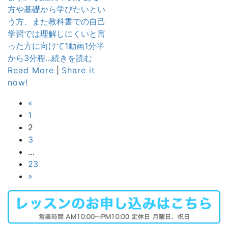
方や基礎から学びたいとい
う方、また教科書での自己
学習では理解しにくいと言
った方に向けて1動画1分半
から3分程...続きを読む
Read More
|
Share it
now!
投
«
固
1
稿
定
固
2
ペ
定
固
の
3
ー
ペ
定
…
ペ
ジ
ー
ペ
固
23
ジ
ー
定
»
ー
ジ
ペ
ジ
ー
ジ
送