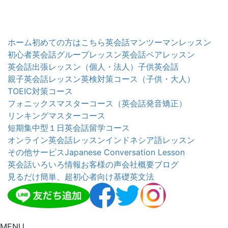
ホーム
初めての方はこちら
英会話マンツーマンレッスン
初心者英会話グループレッスン
英会話ペアレッスン
英会話出張レッスン（個人・法人）
子供英会話
親子英会話レッスン
英検対策コース（子供・大人）
TOEIC対策コース
フォニックスマスターコース（英会話発音矯正）
リンキングマスターコース
短期集中型１日英会話留学コース
オンライン英会話レッスン
インドネシア語レッスン
その他サービス
Japanese Conversation Lesson
英会話いろいろ情報
お客様の声
会社概要
ブログ
見るだけ簡単、超初心者向け基礎英文法
MENU