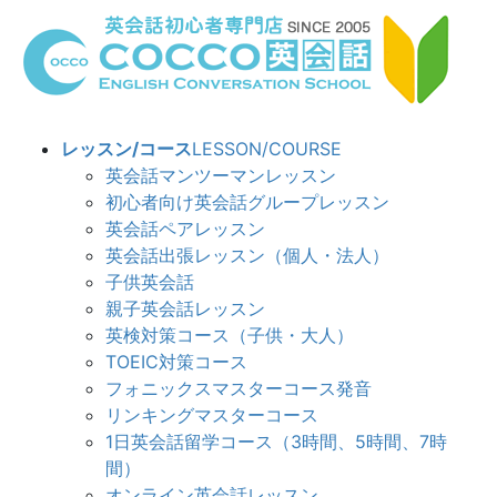
コ
ナ
ン
ビ
テ
ゲ
ン
ー
ツ
シ
へ
ョ
レッスン/コース
LESSON/COURSE
ス
ン
英会話マンツーマンレッスン
キ
に
初心者向け英会話グループレッスン
ッ
移
英会話ペアレッスン
プ
動
英会話出張レッスン（個人・法人）
子供英会話
親子英会話レッスン
英検対策コース（子供・大人）
TOEIC対策コース
フォニックスマスターコース発音
リンキングマスターコース
1日英会話留学コース（3時間、5時間、7時
間）
オンライン英会話レッスン