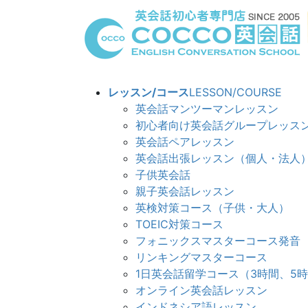
コ
ナ
ン
ビ
テ
ゲ
ン
ー
ツ
シ
へ
ョ
レッスン/コース
LESSON/COURSE
ス
ン
英会話マンツーマンレッスン
キ
に
初心者向け英会話グループレッス
ッ
移
英会話ペアレッスン
プ
動
英会話出張レッスン（個人・法人
子供英会話
親子英会話レッスン
英検対策コース（子供・大人）
TOEIC対策コース
フォニックスマスターコース発音
リンキングマスターコ
1日英会話留学コース（3時間、5
オンライン英会話レッスン
インドネシア語レッスン