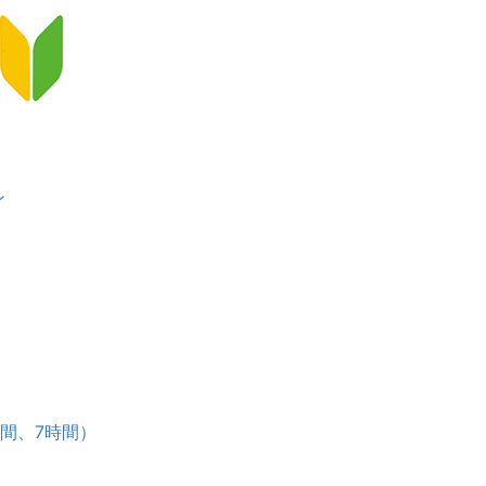
ン
）
ース
時間、7時間）