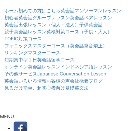
ホーム
初めての方はこちら
英会話マンツーマンレッスン
初心者英会話グループレッスン
英会話ペアレッスン
英会話出張レッスン（個人・法人）
子供英会話
親子英会話レッスン
英検対策コース（子供・大人）
TOEIC対策コース
フォニックスマスターコース（英会話発音矯正）
リンキングマスターコース
短期集中型１日英会話留学コース
オンライン英会話レッスン
インドネシア語レッスン
その他サービス
Japanese Conversation Lesson
英会話いろいろ情報
お客様の声
会社概要
ブログ
見るだけ簡単、超初心者向け基礎英文法
MENU