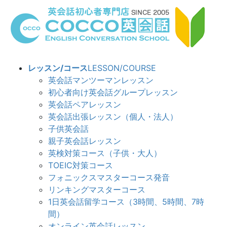
コ
ナ
ン
ビ
テ
ゲ
ン
ー
ツ
シ
へ
ョ
レッスン/コース
LESSON/COURSE
ス
ン
英会話マンツーマンレッスン
キ
に
初心者向け英会話グループレッスン
ッ
移
英会話ペアレッスン
プ
動
英会話出張レッスン（個人・法人）
子供英会話
親子英会話レッスン
英検対策コース（子供・大人）
TOEIC対策コース
フォニックスマスターコース発音
リンキングマスターコース
1日英会話留学コース（3時間、5時間、7時
間）
オンライン英会話レッスン