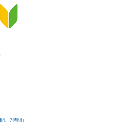
ン
）
ース
時間、7時間）