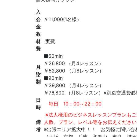
入
会
￥11,000(1名様）
金
教
材
実費
費
■60min
￥26,800 （月4レッスン）
月
￥52,800 （月8レッスン）
謝
■90min
制
￥39,800 （月4レッスン）
￥76,800 （月8レッスン）※別途交通費必
日
毎日 10：00～22：00
時
※法人様用のビジネスレッスンプランもご
備
人数、プラン、レベル等をお伝えください
考
※出張エリア拡大中！！ お気軽に問い合
（大阪、京都、兵庫、和歌山、奈良、滋賀