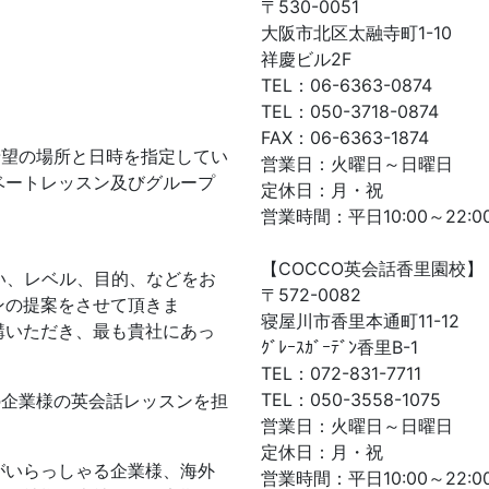
〒530-0051
大阪市北区太融寺町1-10
祥慶ビル2F
TEL：06-6363-0874
TEL：050-3718-0874
FAX：06-6363-1874
希望の場所と日時を指定してい
営業日：火曜日～日曜日
ベートレッスン及びグループ
定休日：月・祝
営業時間：平日10:00～22:00
【COCCO英会話香里園校】
い、レベル、目的、などをお
〒572-0082
ンの提案をさせて頂きま
寝屋川市香里本通町11-12
講いただき、最も貴社にあっ
ｸﾞﾚｰｽｶﾞｰﾃﾞﾝ香里B-1
TEL：072-831-7711
TEL：050-3558-1075
の企業様の英会話レッスンを担
営業日：火曜日～日曜日
定休日：月・祝
がいらっしゃる企業様、海外
営業時間：平日10:00～22:00