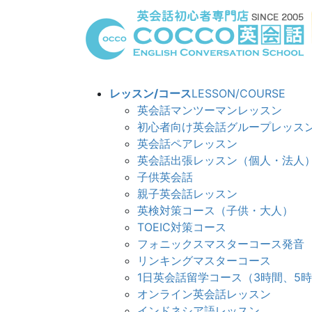
コ
ナ
ン
ビ
テ
ゲ
ン
ー
ツ
シ
へ
ョ
レッスン/コース
LESSON/COURSE
ス
ン
英会話マンツーマンレッスン
キ
に
初心者向け英会話グループレッス
ッ
移
英会話ペアレッスン
プ
動
英会話出張レッスン（個人・法人
子供英会話
親子英会話レッスン
英検対策コース（子供・大人）
TOEIC対策コース
フォニックスマスターコース発音
リンキングマスターコ
1日英会話留学コース（3時間、5
オンライン英会話レッスン
インドネシア語レッスン