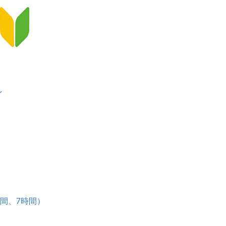
ン
）
ース
時間、7時間）