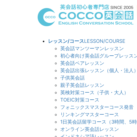
コ
ナ
ン
ビ
テ
ゲ
ン
ー
ツ
シ
へ
ョ
レッスン/コース
LESSON/COURSE
ス
ン
英会話マンツーマンレッスン
キ
に
初心者向け英会話グループレッス
ッ
移
英会話ペアレッスン
プ
動
英会話出張レッスン（個人・法人
子供英会話
親子英会話レッスン
英検対策コース（子供・大人）
TOEIC対策コース
フォニックスマスターコース発音
リンキングマスターコ
1日英会話留学コース（3時間、5
オンライン英会話レッスン
インドネシア語レッスン