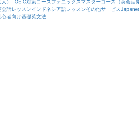
大人）
TOEIC対策コース
フォニックスマスターコース（英会話
英会話レッスン
インドネシア語レッスン
その他サービス
Japanes
初心者向け基礎英文法