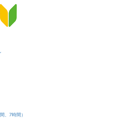
ン
）
ース
時間、7時間）