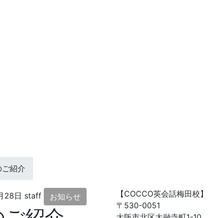
のご紹介
【COCCO英会話梅田校】
月28日
staff
お知らせ
〒530-0051
のご紹介
大阪市北区太融寺町1-10