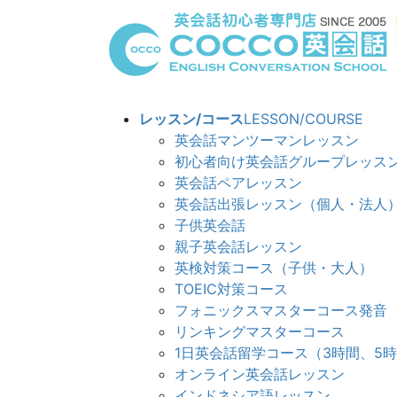
コ
ナ
ン
ビ
テ
ゲ
ン
ー
ツ
シ
へ
ョ
レッスン/コース
LESSON/COURSE
ス
ン
英会話マンツーマンレッスン
キ
に
初心者向け英会話グループレッス
ッ
移
英会話ペアレッスン
プ
動
英会話出張レッスン（個人・法人
子供英会話
親子英会話レッスン
英検対策コース（子供・大人）
TOEIC対策コース
フォニックスマスターコース発音
リンキングマスターコ
1日英会話留学コース（3時間、5
オンライン英会話レッスン
インドネシア語レッスン