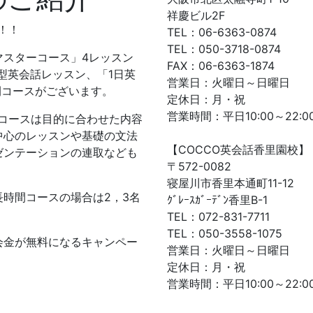
祥慶ビル2F
！！
TEL：06-6363-0874
TEL：050-3718-0874
マスターコース」4レッスン
FAX：06-6363-1874
型英会話レッスン、「1日英
営業日：火曜日～日曜日
間コースがございます。
定休日：月・祝
営業時間：平日10:00～22:00
コースは目的に合わせた内容
中心のレッスンや基礎の文法
【COCCO英会話香里園校】
ゼンテーションの連取なども
〒572-0082
寝屋川市香里本通町11-12
時間コースの場合は2，3名
ｸﾞﾚｰｽｶﾞｰﾃﾞﾝ香里B-1
TEL：072-831-7711
TEL：050-3558-1075
会金が無料になるキャンペー
営業日：火曜日～日曜日
定休日：月・祝
営業時間：平日10:00～22:00