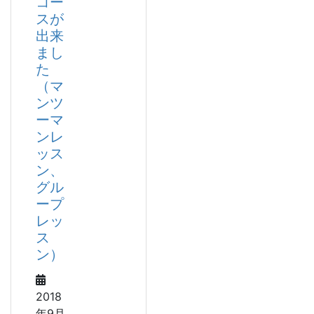
コー
スが
出来
まし
た
（マ
ンツ
ーマ
ンレ
ッス
ン、
グル
ープ
レッ
ス
ン）
2018
年9月