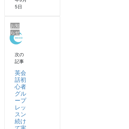
5日
お知
らせ
次の
記事
英会
話初
心者
グル
ープ
レッ
スン
続け
て実