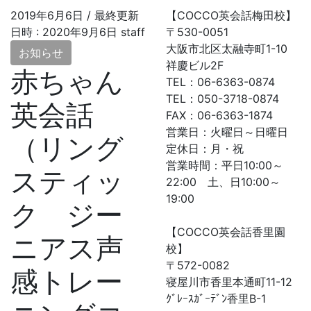
2019年6月6日
/ 最終更新
【COCCO英会話梅田校】
日時 :
2020年9月6日
staff
〒530-0051
大阪市北区太融寺町1-10
お知らせ
祥慶ビル2F
赤ちゃん
TEL：06-6363-0874
TEL：050-3718-0874
英会話
FAX：06-6363-1874
営業日：火曜日～日曜日
（リング
定休日：月・祝
営業時間：平日10:00～
スティッ
22:00 土、日10:00～
19:00
ク ジー
【COCCO英会話香里園
ニアス声
校】
〒572-0082
感トレー
寝屋川市香里本通町11-12
ｸﾞﾚｰｽｶﾞｰﾃﾞﾝ香里B-1