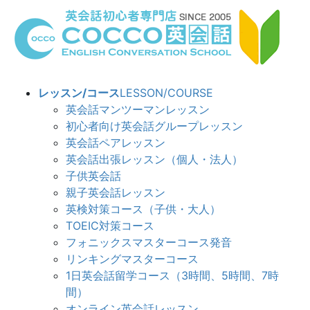
コ
ナ
ン
ビ
テ
ゲ
ン
ー
ツ
シ
へ
ョ
レッスン/コース
LESSON/COURSE
ス
ン
英会話マンツーマンレッスン
キ
に
初心者向け英会話グループレッスン
ッ
移
英会話ペアレッスン
プ
動
英会話出張レッスン（個人・法人）
子供英会話
親子英会話レッスン
英検対策コース（子供・大人）
TOEIC対策コース
フォニックスマスターコース発音
リンキングマスターコース
1日英会話留学コース（3時間、5時間、7時
間）
オンライン英会話レッスン