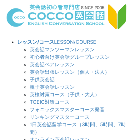
コ
ナ
ン
ビ
テ
ゲ
ン
ー
ツ
シ
へ
ョ
レッスン/コース
LESSON/COURSE
ス
ン
英会話マンツーマンレッスン
キ
に
初心者向け英会話グループレッスン
ッ
移
英会話ペアレッスン
プ
動
英会話出張レッスン（個人・法人）
子供英会話
親子英会話レッスン
英検対策コース（子供・大人）
TOEIC対策コース
フォニックスマスターコース発音
リンキングマスターコース
1日英会話留学コース（3時間、5時間、7時
間）
オンライン英会話レッスン