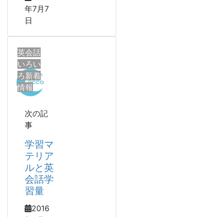
年7月7
日
英会話
いろい
ろ新着
情報
次の記
事
学習マ
テリア
ルと英
会話学
習量
2016