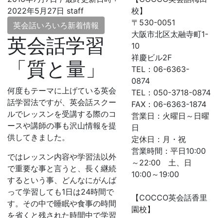
2022年5月27日
staff
校】
〒530-0051
英会話いろいろ新着情報
大阪市北区太融寺町1-
英会話学習
10
祥慶ビル2F
「質と量」
TEL：06-6363-
0874
何度もテーマに上げている英会
TEL：050-3718-0874
話学習法ですが、英会話スクー
FAX：06-6363-1874
ルでレッスンを受講する際のコ
営業日：火曜日～日曜
ースや講師の事も沢山情報を提
日
供してきました。
定休日：月・祝
営業時間：平日10:00
ではレッスン内容や学習法以外
～22:00 土、日
で重要な事と言うと、長く継続
10:00～19:00
するという事、どんなにがんば
って学習しても1日は24時間で
【COCCO英会話香里
す。その中で睡眠や食事の時間
園校】
を省くと残された時間中で学習