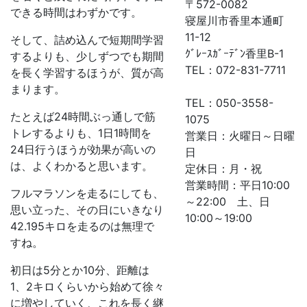
〒572-0082
できる時間はわずかです。
寝屋川市香里本通町
11-12
そして、詰め込んで短期間学習
ｸﾞﾚｰｽｶﾞｰﾃﾞﾝ香里B-1
するよりも、少しずつでも期間
TEL：072-831-7711
を長く学習するほうが、質が高
まります。
TEL：050-3558-
たとえば24時間ぶっ通しで筋
1075
トレするよりも、1日1時間を
営業日：火曜日～日曜
24日行うほうが効果が高いの
日
は、よくわかると思います。
定休日：月・祝
営業時間：平日10:00
フルマラソンを走るにしても、
～22:00 土、日
思い立った、その日にいきなり
10:00～19:00
42.195キロを走るのは無理で
すね。
初日は5分とか10分、距離は
1、2キロくらいから始めて徐々
に増やしていく、これを長く継