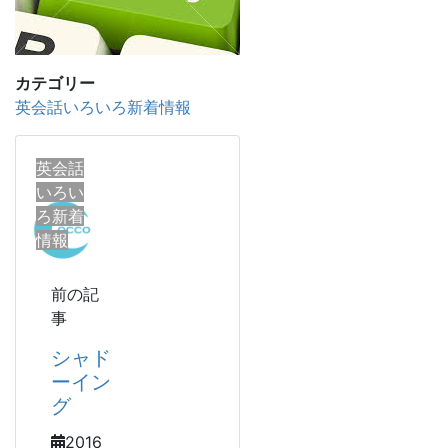
カテゴリー
英会話いろいろ新着情報
英会話
いろい
ろ新着
情報
前の記
事
シャド
ーイン
グ
2016