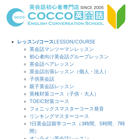
コ
ナ
ン
ビ
テ
ゲ
ン
ー
ツ
シ
へ
ョ
レッスン/コース
LESSON/COURSE
ス
ン
英会話マンツーマンレッスン
キ
に
初心者向け英会話グループレッスン
ッ
移
英会話ペアレッスン
プ
動
英会話出張レッスン（個人・法人）
子供英会話
親子英会話レッスン
英検対策コース（子供・大人）
TOEIC対策コース
フォニックスマスターコース発音
リンキングマスターコース
1日英会話留学コース（3時間、5時間、7時
間）
オンライン英会話レッスン