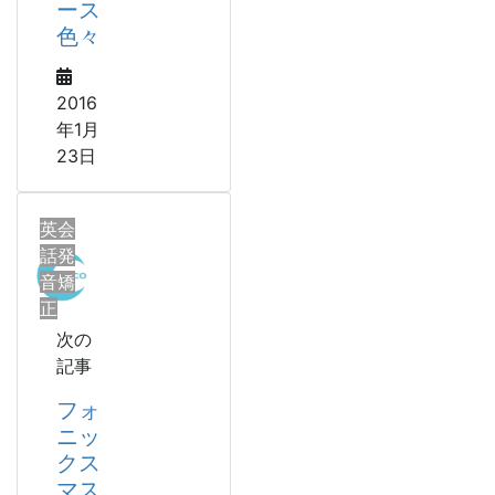
ース
色々
2016
年1月
23日
英会
話発
音矯
正
次の
記事
フォ
ニッ
クス
マス