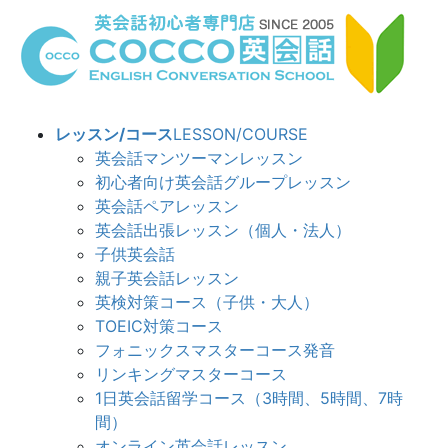
コ
ナ
ン
ビ
テ
ゲ
ン
ー
ツ
シ
へ
ョ
レッスン/コース
LESSON/COURSE
ス
ン
英会話マンツーマンレッスン
キ
に
初心者向け英会話グループレッスン
ッ
移
英会話ペアレッスン
プ
動
英会話出張レッスン（個人・法人）
子供英会話
親子英会話レッスン
英検対策コース（子供・大人）
TOEIC対策コース
フォニックスマスターコース発音
リンキングマスターコース
1日英会話留学コース（3時間、5時間、7時
間）
オンライン英会話レッスン