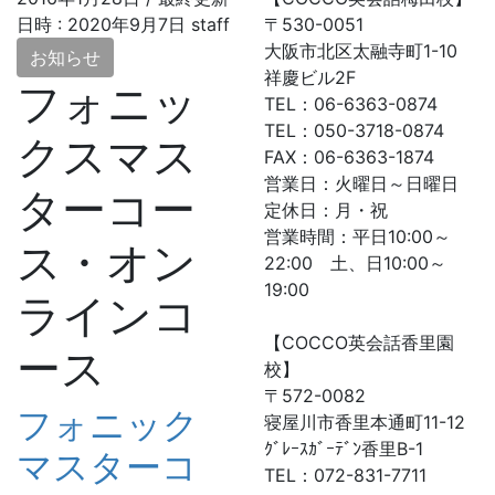
日時 :
2020年9月7日
staff
〒530-0051
大阪市北区太融寺町1-10
お知らせ
祥慶ビル2F
フォニッ
TEL：06-6363-0874
TEL：050-3718-0874
クスマス
FAX：06-6363-1874
営業日：火曜日～日曜日
ターコー
定休日：月・祝
営業時間：平日10:00～
ス・オン
22:00 土、日10:00～
19:00
ラインコ
【COCCO英会話香里園
ース
校】
〒572-0082
フォニック
寝屋川市香里本通町11-12
ｸﾞﾚｰｽｶﾞｰﾃﾞﾝ香里B-1
マスターコ
TEL：072-831-7711