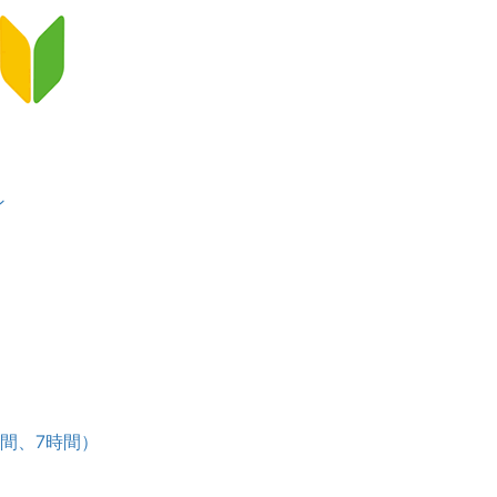
ン
）
ース
時間、7時間）