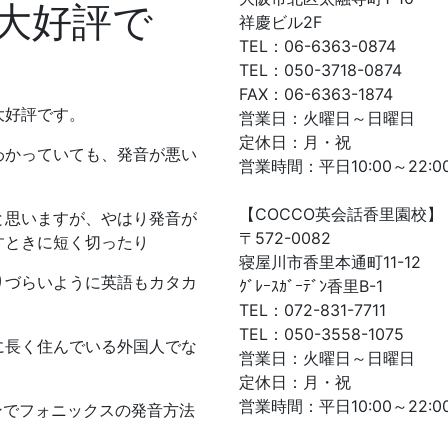
大好評で
祥慶ビル2F
TEL：06-6363-0874
TEL：050-3718-0874
FAX：06-6363-1874
大好評です。
営業日：火曜日～日曜日
定休日：月・祝
わかっていても、発音が悪い
営業時間：平日10:00～22:00
【COCCO英会話香里園校】
と思いますが、やはり発音が
〒572-0082
すときに短く切ったり
寝屋川市香里本通町11-12
りづらいように英語もカタカ
ｸﾞﾚｰｽｶﾞｰﾃﾞﾝ香里B-1
TEL：072-831-7711
TEL：050-3558-1075
に長く住んでいる外国人でな
営業日：火曜日～日曜日
定休日：月・祝
営業時間：平日10:00～22:00
ンでフォニックスの発音方法