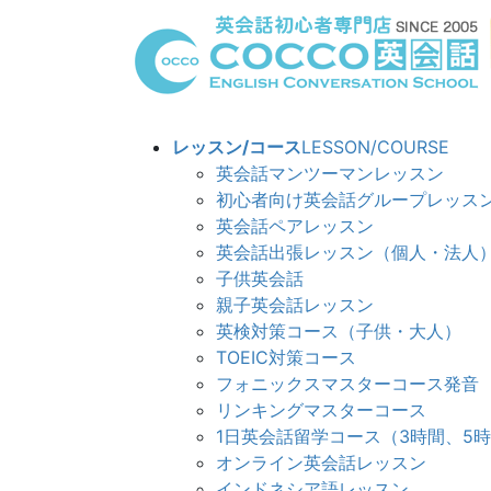
コ
ナ
ン
ビ
テ
ゲ
ン
ー
ツ
シ
へ
ョ
レッスン/コース
LESSON/COURSE
ス
ン
英会話マンツーマンレッスン
キ
に
初心者向け英会話グループレッス
ッ
移
英会話ペアレッスン
プ
動
英会話出張レッスン（個人・法人
子供英会話
親子英会話レッスン
英検対策コース（子供・大人）
TOEIC対策コース
フォニックスマスターコース発音
リンキングマスターコ
1日英会話留学コース（3時間、5
オンライン英会話レッスン
インドネシア語レッスン