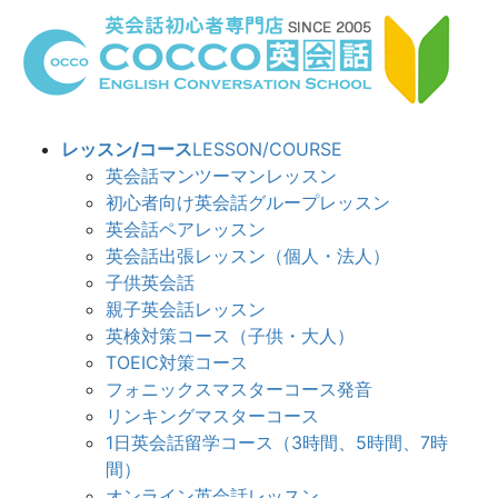
コ
ナ
ン
ビ
テ
ゲ
ン
ー
ツ
シ
へ
ョ
レッスン/コース
LESSON/COURSE
ス
ン
英会話マンツーマンレッスン
キ
に
初心者向け英会話グループレッスン
ッ
移
英会話ペアレッスン
プ
動
英会話出張レッスン（個人・法人）
子供英会話
親子英会話レッスン
英検対策コース（子供・大人）
TOEIC対策コース
フォニックスマスターコース発音
リンキングマスターコース
1日英会話留学コース（3時間、5時間、7時
間）
オンライン英会話レッスン