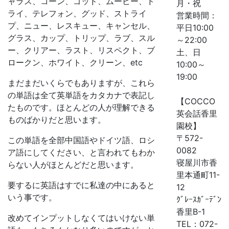
ャラス、コーン、ゴッド、ムービー、ド
月・祝
ライ、テレフォン、グッド、ストライ
営業時間：
プ、ニュー、レスキュー、キャンセル、
平日10:00
グラス、カップ、トリップ、ラブ、スル
～22:00
ー、クリアー、ラスト、リスペクト、ブ
土、日
ロークン、ホワイト、クリーン、etc
10:00～
19:00
まだまだいくらでもありますが、これら
の単語は全て英単語をカタカナで表記し
【COCCO
たものです。ほとんどの人が理解できる
英会話香里
ものばかりだと思います。
園校】
〒572-
この単語を全部中国語やドイツ語、ロシ
0082
ア語にしてください、と言われてもわか
寝屋川市香
らない人がほとんどだと思います。
里本通町11-
要するに英語はすでに私達の中にあると
12
いう事です。
ｸﾞﾚｰｽｶﾞｰﾃﾞﾝ
香里B-1
改めてインプットしなくてはいけない単
TEL：072-