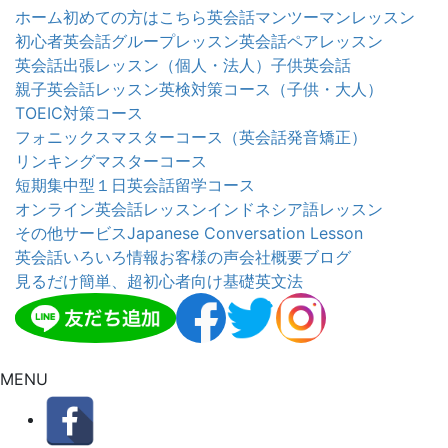
ホーム
初めての方はこちら
英会話マンツーマンレッスン
初心者英会話グループレッスン
英会話ペアレッスン
英会話出張レッスン（個人・法人）
子供英会話
親子英会話レッスン
英検対策コース（子供・大人）
TOEIC対策コース
フォニックスマスターコース（英会話発音矯正）
リンキングマスターコース
短期集中型１日英会話留学コース
オンライン英会話レッスン
インドネシア語レッスン
その他サービス
Japanese Conversation Lesson
英会話いろいろ情報
お客様の声
会社概要
ブログ
見るだけ簡単、超初心者向け基礎英文法
MENU