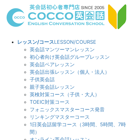
コ
ナ
ン
ビ
テ
ゲ
ン
ー
ツ
シ
へ
ョ
レッスン/コース
LESSON/COURSE
ス
ン
英会話マンツーマンレッスン
キ
に
初心者向け英会話グループレッスン
ッ
移
英会話ペアレッスン
プ
動
英会話出張レッスン（個人・法人）
子供英会話
親子英会話レッスン
英検対策コース（子供・大人）
TOEIC対策コース
フォニックスマスターコース発音
リンキングマスターコース
1日英会話留学コース（3時間、5時間、7時
間）
オンライン英会話レッスン