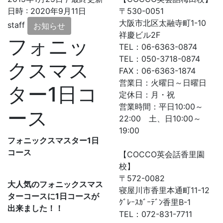
日時 :
2020年9月11日
〒530-0051
大阪市北区太融寺町1-10
staff
お知らせ
祥慶ビル2F
フォニッ
TEL：06-6363-0874
TEL：050-3718-0874
クスマス
FAX：06-6363-1874
営業日：火曜日～日曜日
ター1日コ
定休日：月・祝
営業時間：平日10:00～
ース
22:00 土、日10:00～
19:00
フォニックスマスター
1
日
コース
【COCCO英会話香里園
校】
〒572-0082
大人気のフォニックスマス
寝屋川市香里本通町11-12
ターコースに
1
日コースが
ｸﾞﾚｰｽｶﾞｰﾃﾞﾝ香里B-1
出来ました！！
TEL：072-831-7711