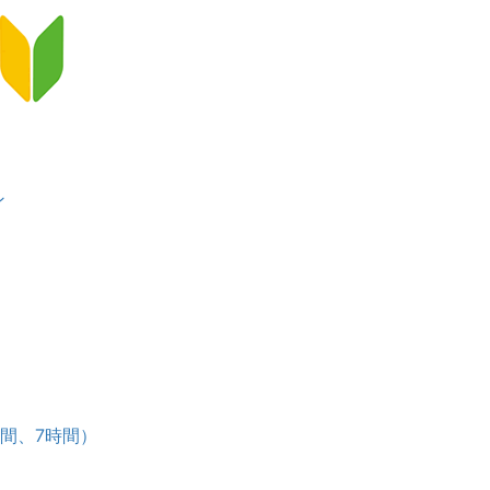
ン
）
ース
時間、7時間）