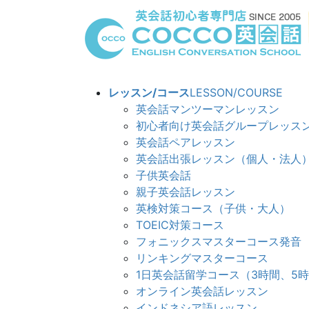
コ
ナ
ン
ビ
テ
ゲ
ン
ー
ツ
シ
へ
ョ
レッスン/コース
LESSON/COURSE
ス
ン
英会話マンツーマンレッスン
キ
に
初心者向け英会話グループレッス
ッ
移
英会話ペアレッスン
プ
動
英会話出張レッスン（個人・法人
子供英会話
親子英会話レッスン
英検対策コース（子供・大人）
TOEIC対策コース
フォニックスマスターコース発音
リンキングマスターコ
1日英会話留学コース（3時間、5
オンライン英会話レッスン
インドネシア語レッスン