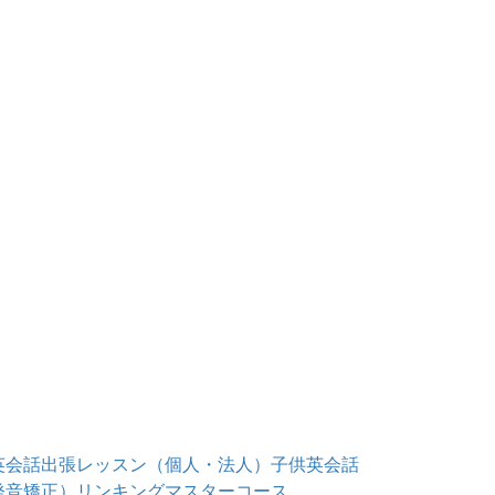
英会話出張レッスン（個人・法人）
子供英会話
発音矯正）
リンキングマスターコース