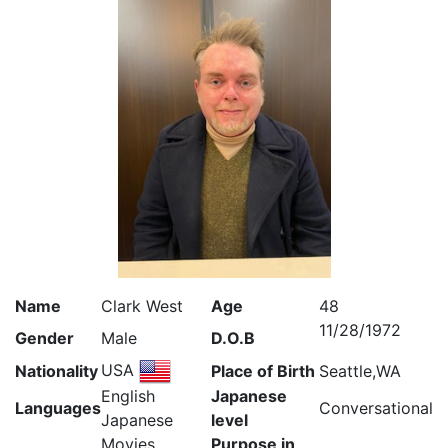
Name
Clark West
Age
48
11/28/1972
Gender
Male
D.O.B
USA
Nationality
Place of Birth
Seattle,WA
English
Japanese
Languages
Conversational
Japanese
level
Movies,
Purpose in