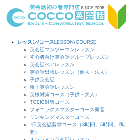
コ
ナ
ン
ビ
テ
ゲ
ン
ー
ツ
シ
へ
ョ
レッスン/コース
LESSON/COURSE
ス
ン
英会話マンツーマンレッスン
キ
に
初心者向け英会話グループレッスン
ッ
移
英会話ペアレッスン
プ
動
英会話出張レッスン（個人・法人）
子供英会話
親子英会話レッスン
英検対策コース（子供・大人）
TOEIC対策コース
フォニックスマスターコース発音
リンキングマスターコース
1日英会話留学コース（3時間、5時間、7時
間）
オンライン英会話レッスン