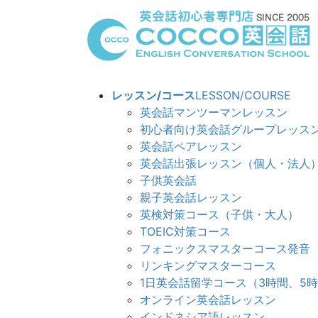
コ
ナ
ン
ビ
テ
ゲ
ン
ー
ツ
シ
へ
ョ
レッスン/コース
LESSON/COURSE
ス
ン
英会話マンツーマンレッスン
キ
に
初心者向け英会話グループレッス
ッ
移
英会話ペアレッスン
プ
動
英会話出張レッスン（個人・法人
子供英会話
親子英会話レッスン
英検対策コース（子供・大人）
TOEIC対策コース
フォニックスマスターコース発音
リンキングマスターコ
1日英会話留学コース（3時間、5
オンライン英会話レッスン
インドネシア語レッスン