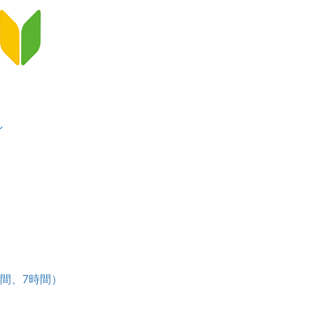
ン
）
ース
時間、7時間）