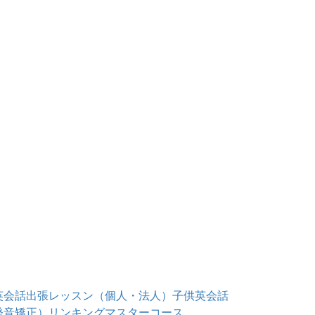
英会話出張レッスン（個人・法人）
子供英会話
発音矯正）
リンキングマスターコース