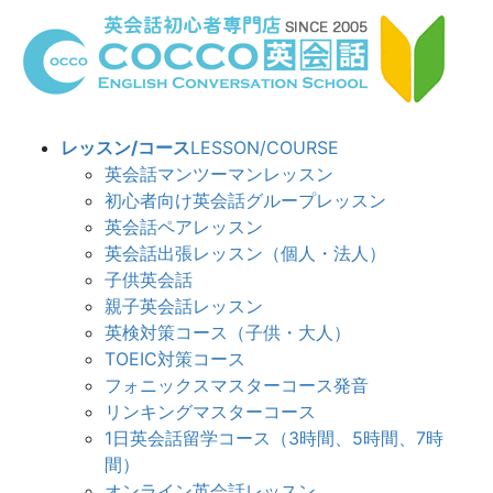
コ
ナ
ン
ビ
テ
ゲ
ン
ー
ツ
シ
へ
ョ
レッスン/コース
LESSON/COURSE
ス
ン
英会話マンツーマンレッスン
キ
に
初心者向け英会話グループレッスン
ッ
移
英会話ペアレッスン
プ
動
英会話出張レッスン（個人・法人）
子供英会話
親子英会話レッスン
英検対策コース（子供・大人）
TOEIC対策コース
フォニックスマスターコース発音
リンキングマスターコース
1日英会話留学コース（3時間、5時間、7時
間）
オンライン英会話レッスン