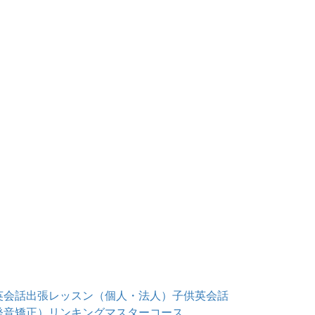
英会話出張レッスン（個人・法人）
子供英会話
発音矯正）
リンキングマスターコース