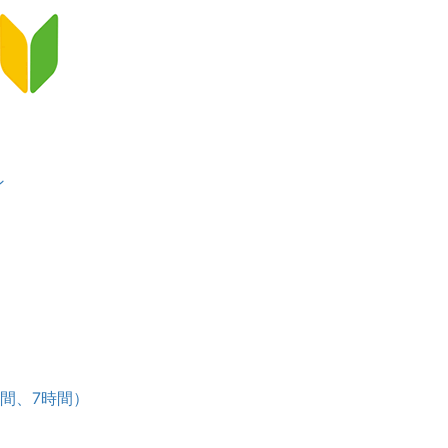
ン
）
ース
時間、7時間）