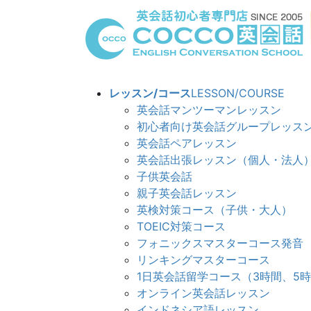
コ
ナ
ン
ビ
テ
ゲ
ン
ー
ツ
シ
へ
ョ
レッスン/コース
LESSON/COURSE
ス
ン
英会話マンツーマンレッスン
キ
に
初心者向け英会話グループレッス
ッ
移
英会話ペアレッスン
プ
動
英会話出張レッスン（個人・法人
子供英会話
親子英会話レッスン
英検対策コース（子供・大人）
TOEIC対策コース
フォニックスマスターコース発音
リンキングマスターコ
1日英会話留学コース（3時間、5
オンライン英会話レッスン
インドネシア語レッスン