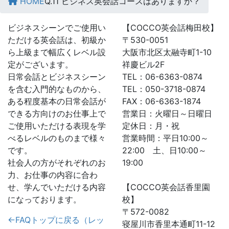
HOME
Q.11 ビジネス英会話コースはありますか？
ビジネスシーンでご使用い
【COCCO英会話梅田校】
ただける英会話は、初級か
〒530-0051
ら上級まで幅広くレベル設
大阪市北区太融寺町1-10
定がございます。
祥慶ビル2F
日常会話とビジネスシーン
TEL：06-6363-0874
を含む入門的なものから、
TEL：050-3718-0874
ある程度基本の日常会話が
FAX：06-6363-1874
できる方向けのお仕事上で
営業日：火曜日～日曜日
ご使用いただける表現を学
定休日：月・祝
べるレベルのものまで様々
営業時間：平日10:00～
です。
22:00 土、日10:00～
社会人の方がそれぞれのお
19:00
力、お仕事の内容に合わ
せ、学んでいただける内容
【COCCO英会話香里園
になっております。
校】
〒572-0082
←FAQトップに戻る（レッ
寝屋川市香里本通町11-12