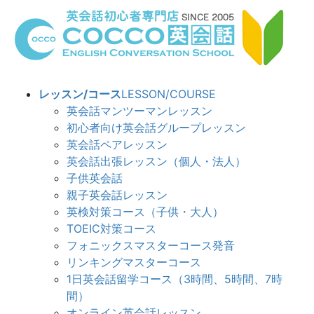
コ
ナ
ン
ビ
テ
ゲ
ン
ー
ツ
シ
へ
ョ
レッスン/コース
LESSON/COURSE
ス
ン
英会話マンツーマンレッスン
キ
に
初心者向け英会話グループレッスン
ッ
移
英会話ペアレッスン
プ
動
英会話出張レッスン（個人・法人）
子供英会話
親子英会話レッスン
英検対策コース（子供・大人）
TOEIC対策コース
フォニックスマスターコース発音
リンキングマスターコース
1日英会話留学コース（3時間、5時間、7時
間）
オンライン英会話レッスン