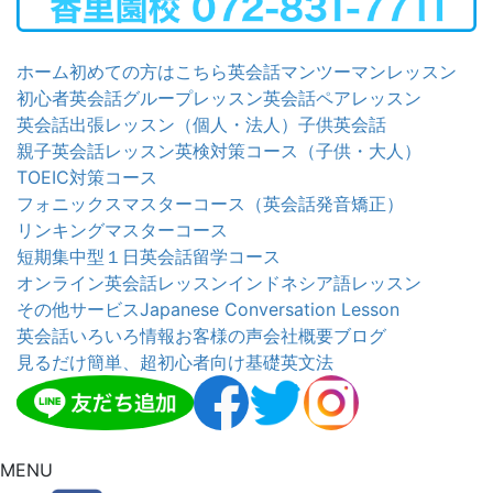
ホーム
初めての方はこちら
英会話マンツーマンレッスン
初心者英会話グループレッスン
英会話ペアレッスン
英会話出張レッスン（個人・法人）
子供英会話
親子英会話レッスン
英検対策コース（子供・大人）
TOEIC対策コース
フォニックスマスターコース（英会話発音矯正）
リンキングマスターコース
短期集中型１日英会話留学コース
オンライン英会話レッスン
インドネシア語レッスン
その他サービス
Japanese Conversation Lesson
英会話いろいろ情報
お客様の声
会社概要
ブログ
見るだけ簡単、超初心者向け基礎英文法
MENU