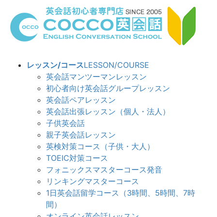
コ
ナ
ン
ビ
テ
ゲ
ン
ー
ツ
シ
へ
ョ
レッスン/コース
LESSON/COURSE
ス
ン
英会話マンツーマンレッスン
キ
に
初心者向け英会話グループレッスン
ッ
移
英会話ペアレッスン
プ
動
英会話出張レッスン（個人・法人）
子供英会話
親子英会話レッスン
英検対策コース（子供・大人）
TOEIC対策コース
フォニックスマスターコース発音
リンキングマスターコース
1日英会話留学コース（3時間、5時間、7時
間）
オンライン英会話レッスン