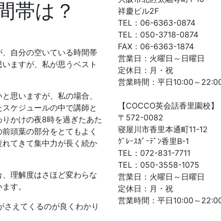
間帯は？
祥慶ビル2F
TEL：06-6363-0874
TEL：050-3718-0874
FAX：06-6363-1874
が、自分の空いている時間帯
営業日：火曜日～日曜日
思いますが、私が思うベスト
定休日：月・祝
営業時間：平日10:00～22:00
いと思いますが、私の場合、
【COCCO英会話香里園校】
たスケジュールの中で講師と
〒572-0082
わりかけの夜8時を過ぎたあた
寝屋川市香里本通町11-12
の前頭葉の部分をとてもよく
ｸﾞﾚｰｽｶﾞｰﾃﾞﾝ香里B-1
疲れてきて集中力が長く続か
TEL：072-831-7711
TEL：050-3558-1075
合、理解度はさほど変わらな
営業日：火曜日～日曜日
います。
定休日：月・祝
営業時間：平日10:00～22:00
がさえてくるのが良くわかり