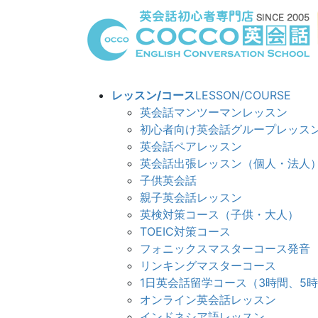
コ
ナ
ン
ビ
テ
ゲ
ン
ー
ツ
シ
へ
ョ
レッスン/コース
LESSON/COURSE
ス
ン
英会話マンツーマンレッスン
キ
に
初心者向け英会話グループレッス
ッ
移
英会話ペアレッスン
プ
動
英会話出張レッスン（個人・法人
子供英会話
親子英会話レッスン
英検対策コース（子供・大人）
TOEIC対策コース
フォニックスマスターコース発音
リンキングマスターコ
1日英会話留学コース（3時間、5
オンライン英会話レッスン
インドネシア語レッスン