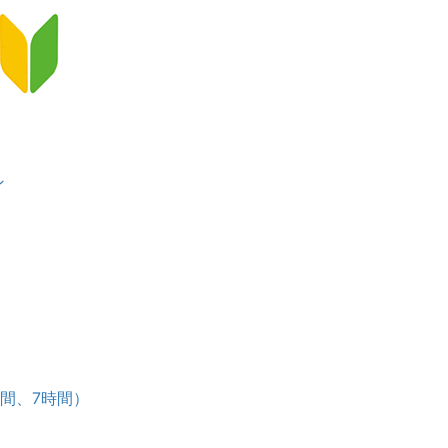
ン
）
ース
時間、7時間）