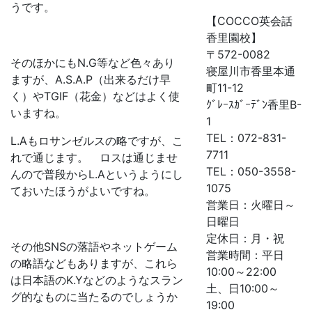
うです。
【COCCO英会話
香里園校】
〒572-0082
そのほかにもN.G等など色々あり
寝屋川市香里本通
ますが、A.S.A.P（出来るだけ早
町11-12
く）やTGIF（花金）などはよく使
ｸﾞﾚｰｽｶﾞｰﾃﾞﾝ香里B-
いますね。
1
TEL：072-831-
L.Aもロサンゼルスの略ですが、こ
7711
れで通じます。 ロスは通じませ
TEL：050-3558-
んので普段からL.Aというようにし
1075
ておいたほうがよいですね。
営業日：火曜日～
日曜日
定休日：月・祝
その他SNSの落語やネットゲーム
営業時間：平日
の略語などもありますが、これら
10:00～22:00
は日本語のK.Yなどのようなスラン
土、日10:00～
グ的なものに当たるのでしょうか
19:00