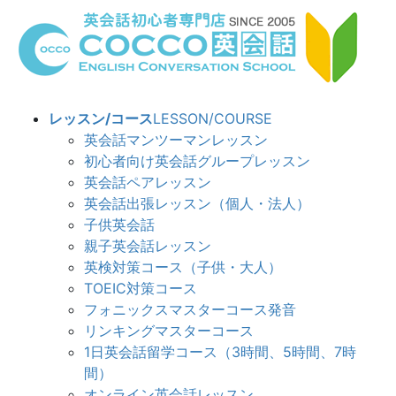
コ
ナ
ン
ビ
テ
ゲ
ン
ー
ツ
シ
へ
ョ
レッスン/コース
LESSON/COURSE
ス
ン
英会話マンツーマンレッスン
キ
に
初心者向け英会話グループレッスン
ッ
移
英会話ペアレッスン
プ
動
英会話出張レッスン（個人・法人）
子供英会話
親子英会話レッスン
英検対策コース（子供・大人）
TOEIC対策コース
フォニックスマスターコース発音
リンキングマスターコース
1日英会話留学コース（3時間、5時間、7時
間）
オンライン英会話レッスン