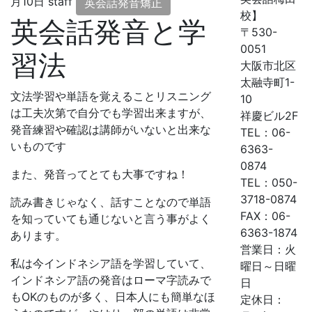
月10日
staff
英会話発音矯正
校】
英会話発音と学
〒530-
0051
習法
大阪市北区
太融寺町1-
文法学習や単語を覚えることリスニング
10
は工夫次第で自分でも学習出来ますが、
祥慶ビル2F
発音練習や確認は講師がいないと出来な
TEL：06-
いものです
6363-
0874
また、発音ってとても大事ですね！
TEL：050-
3718-0874
読み書きじゃなく、話すことなので単語
FAX：06-
を知っていても通じないと言う事がよく
6363-1874
あります。
営業日：火
私は今インドネシア語を学習していて、
曜日～日曜
インドネシア語の発音はローマ字読みで
日
もOKのものが多く、日本人にも簡単なほ
定休日：