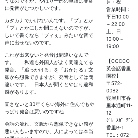
うなのですが、やはり一部の単語は非常
月・祝
に発音がむつかしいです。
営業時間：
平日10:00
カタカナでかけないんです。「プ」とか
～22:00
「ブ」とかにしか聞こえないのですが、
土、日
しいて書くなら「ブィぇ」みたいな音で
10:00～
声に出せないのです。
19:00
これが出来ないと発音は間違いなんで
【COCCO
す。 私達も外国人がよく間違えてる
英会話香里
発音、「追っかける」を「おかける」文
園校】
脈から想像できますが、発音としては間
〒572-
違いです。 日本人が聞くとやはり違和
0082
感があります。
寝屋川市香
直さないと30年くらい海外に住んでもや
里本通町11-
っぱり発音は悪いのですね
12
ｸﾞﾚｰｽｶﾞｰﾃﾞﾝ
会話の流れ、文脈から想像できない感が
香里B-1
悪い人もいますので、人によっては本当
TEL：072-