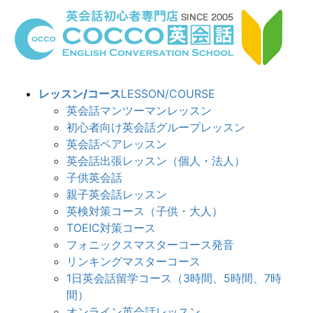
コ
ナ
ン
ビ
テ
ゲ
ン
ー
ツ
シ
へ
ョ
レッスン/コース
LESSON/COURSE
ス
ン
英会話マンツーマンレッスン
キ
に
初心者向け英会話グループレッスン
ッ
移
英会話ペアレッスン
プ
動
英会話出張レッスン（個人・法人）
子供英会話
親子英会話レッスン
英検対策コース（子供・大人）
TOEIC対策コース
フォニックスマスターコース発音
リンキングマスターコース
1日英会話留学コース（3時間、5時間、7時
間）
オンライン英会話レッスン