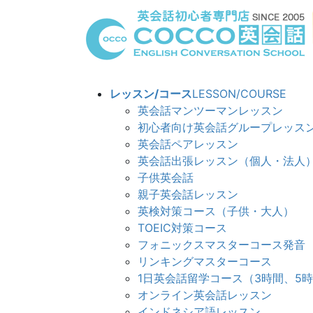
コ
ナ
ン
ビ
テ
ゲ
ン
ー
ツ
シ
へ
ョ
レッスン/コース
LESSON/COURSE
ス
ン
英会話マンツーマンレッスン
キ
に
初心者向け英会話グループレッス
ッ
移
英会話ペアレッスン
プ
動
英会話出張レッスン（個人・法人
子供英会話
親子英会話レッスン
英検対策コース（子供・大人）
TOEIC対策コース
フォニックスマスターコース発音
リンキングマスターコ
1日英会話留学コース（3時間、5
オンライン英会話レッスン
インドネシア語レッスン