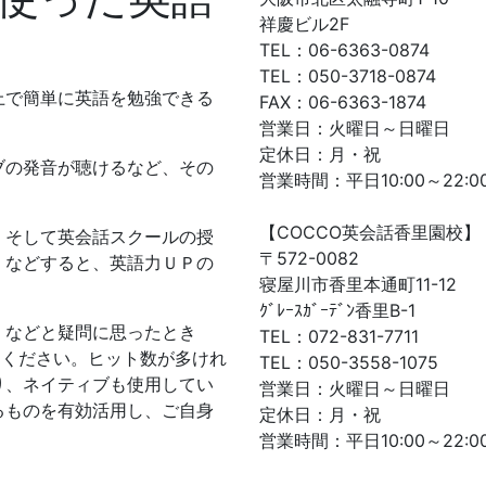
祥慶ビル2F
TEL：06-6363-0874
TEL：050-3718-0874
上で簡単に英語を勉強できる
FAX：06-6363-1874
営業日：火曜日～日曜日
定休日：月・祝
ブの発音が聴けるなど、その
営業時間：平日10:00～22:00
【COCCO英会話香里園校】
、そして英会話スクールの授
〒572-0082
くなどすると、英語力ＵＰの
寝屋川市香里本通町11-12
ｸﾞﾚｰｽｶﾞｰﾃﾞﾝ香里B-1
」などと疑問に思ったとき
TEL：072-831-7711
みてください。ヒット数が多けれ
TEL：050-3558-1075
り、ネイティブも使用してい
営業日：火曜日～日曜日
るものを有効活用し、ご自身
定休日：月・祝
！
営業時間：平日10:00～22:00