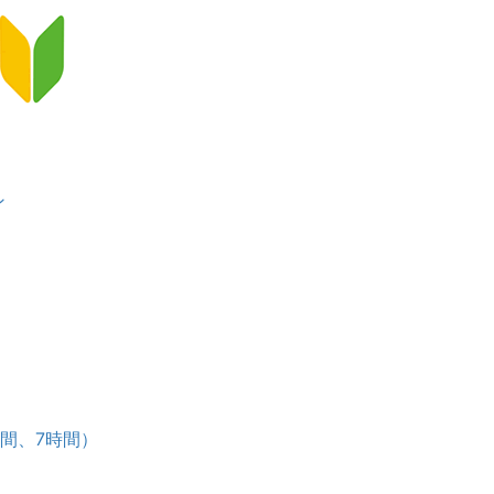
ン
）
ース
時間、7時間）