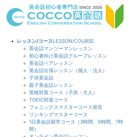
コ
ナ
ン
ビ
テ
ゲ
ン
ー
ツ
シ
へ
ョ
レッスン/コース
LESSON/COURSE
ス
ン
英会話マンツーマンレッスン
キ
に
初心者向け英会話グループレッスン
ッ
移
英会話ペアレッスン
プ
動
英会話出張レッスン（個人・法人）
子供英会話
親子英会話レッスン
英検対策コース（子供・大人）
TOEIC対策コース
フォニックスマスターコース発音
リンキングマスターコース
1日英会話留学コース（3時間、5時間、7時
間）
オンライン英会話レッスン