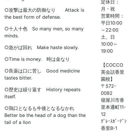
定休日：
月・祝
○攻撃は最大の防御なり Attack is
営業時間：
the best form of defense.
平日10:00
○十人十色 So many men, so many
～22:00
minds.
土、日
10:00～
○急がば回れ Make haste slowly.
19:00
○Time is money. 時は金なり
【COCCO
○良薬は口に苦し Good medicine
英会話香里
tastes bitter.
園校】
〒572-
○歴史は繰り返す History repeats
0082
itself.
寝屋川市香
里本通町11-
○鶏口となるも牛後となるなかれ
12
Better be the head of a dog than the
ｸﾞﾚｰｽｶﾞｰﾃﾞﾝ
tail of a lion
香里B-1