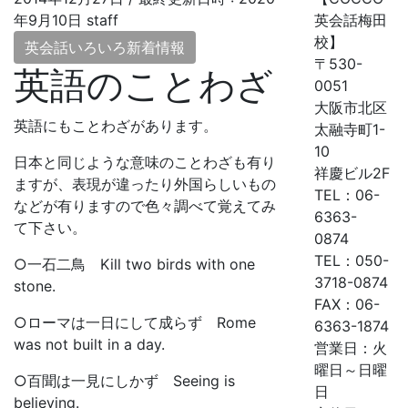
年9月10日
staff
英会話梅田
校】
英会話いろいろ新着情報
〒530-
英語のことわざ
0051
大阪市北区
英語にもことわざがあります。
太融寺町1-
10
日本と同じような意味のことわざも有り
祥慶ビル2F
ますが、表現が違ったり外国らしいもの
TEL：06-
などが有りますので色々調べて覚えてみ
6363-
て下さい。
0874
TEL：050-
○一石二鳥 Kill two birds with one
3718-0874
stone.
FAX：06-
○ローマは一日にして成らず Rome
6363-1874
was not built in a day.
営業日：火
曜日～日曜
○百聞は一見にしかず Seeing is
日
believing.