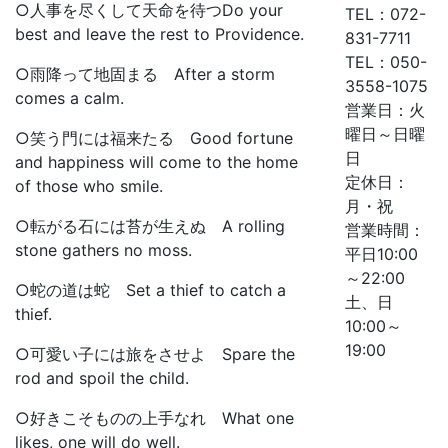
○人事を尽くして天命を待つDo your
TEL：072-
best and leave the rest to Providence.
831-7711
TEL：050-
○雨降って地固まる After a storm
3558-1075
comes a calm.
営業日：火
曜日～日曜
○笑う門には福来たる Good fortune
日
and happiness will come to the home
定休日：
of those who smile.
月・祝
○転がる石には苔が生えぬ A rolling
営業時間：
stone gathers no moss.
平日10:00
～22:00
○蛇の道は蛇 Set a thief to catch a
土、日
thief.
10:00～
19:00
○可愛い子には旅をさせよ Spare the
rod and spoil the child.
○好きこそものの上手なれ What one
likes, one will do well.