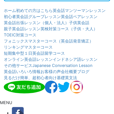
ホーム
初めての方はこちら
英会話マンツーマンレッスン
初心者英会話グループレッスン
英会話ペアレッスン
英会話出張レッスン（個人・法人）
子供英会話
親子英会話レッスン
英検対策コース（子供・大人）
TOEIC対策コース
フォニックスマスターコース（英会話発音矯正）
リンキングマスターコース
短期集中型１日英会話留学コース
オンライン英会話レッスン
インドネシア語レッスン
その他サービス
Japanese Conversation Lesson
英会話いろいろ情報
お客様の声
会社概要
ブログ
見るだけ簡単、超初心者向け基礎英文法
MENU