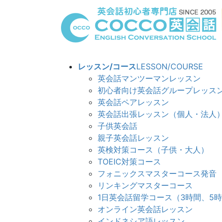
コ
ナ
ン
ビ
テ
ゲ
ン
ー
ツ
シ
へ
ョ
レッスン/コース
LESSON/COURSE
ス
ン
英会話マンツーマンレッスン
キ
に
初心者向け英会話グループレッス
ッ
移
英会話ペアレッスン
プ
動
英会話出張レッスン（個人・法人
子供英会話
親子英会話レッスン
英検対策コース（子供・大人）
TOEIC対策コース
フォニックスマスターコース発音
リンキングマスターコ
1日英会話留学コース（3時間、5
オンライン英会話レッスン
インドネシア語レッスン