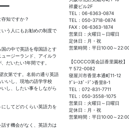
ー
祥慶ビル2F
TEL：06-6363-0874
ご存知ですか？
TEL：050-3718-0874
FAX：06-6363-1874
という人にもお勧めの制度で
営業日：火曜日～日曜日
定休日：月・祝
営業時間：平日10:00～22:00
る国の中で英語を母国語とす
ニュージーランド、アイルラ
【COCCO英会話香里園校】
、だいたい1年間です。
〒572-0082
望次第です。名前の通り英語
寝屋川市香里本通町11-12
もいいし、現地の語学学校
ｸﾞﾚｰｽｶﾞｰﾃﾞﾝ香里B-1
いいし、したい事をしながら
TEL：072-831-7711
TEL：050-3558-1075
営業日：火曜日～日曜日
うにしてどのくらい英語力を
定休日：月・祝
営業時間：平日10:00～22:00
を話す機会がなく、英語力は