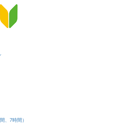
ン
）
ース
時間、7時間）