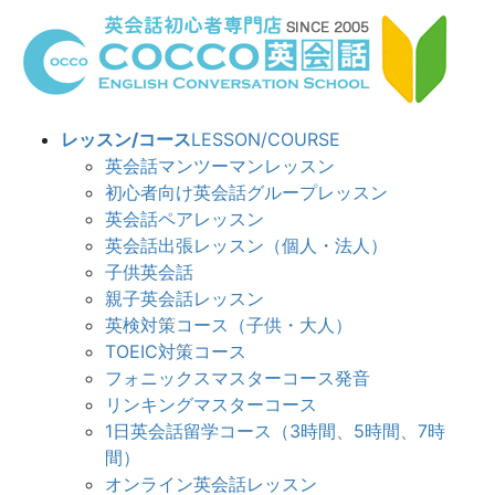
コ
ナ
ン
ビ
テ
ゲ
ン
ー
ツ
シ
レッスン/コース
LESSON/COURSE
へ
ョ
英会話マンツーマンレッスン
ス
ン
初心者向け英会話グループレッスン
キ
に
英会話ペアレッスン
ッ
移
英会話出張レッスン（個人・法人）
プ
動
子供英会話
親子英会話レッスン
英検対策コース（子供・大人）
TOEIC対策コース
フォニックスマスターコース発音
リンキングマスターコース
1日英会話留学コース（3時間、5時間、7時
間）
オンライン英会話レッスン