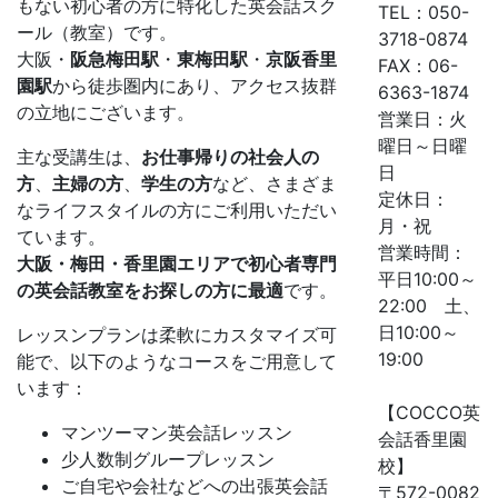
もない初心者の方に特化した英会話スク
TEL：050-
ール（教室）です。
3718-0874
大阪・
阪急梅田駅
・
東梅田駅
・
京阪香里
FAX：06-
園駅
から徒歩圏内にあり、アクセス抜群
6363-1874
の立地にございます。
営業日：火
曜日～日曜
主な受講生は、
お仕事帰りの社会人の
日
方
、
主婦の方
、
学生の方
など、さまざま
定休日：
なライフスタイルの方にご利用いただい
月・祝
ています。
営業時間：
大阪・梅田・香里園エリアで初心者専門
平日10:00～
の英会話教室をお探しの方に最適
です。
22:00 土、
日10:00～
レッスンプランは柔軟にカスタマイズ可
19:00
能で、以下のようなコースをご用意して
います：
【COCCO英
マンツーマン英会話レッスン
会話香里園
少人数制グループレッスン
校】
ご自宅や会社などへの出張英会話
〒572-0082