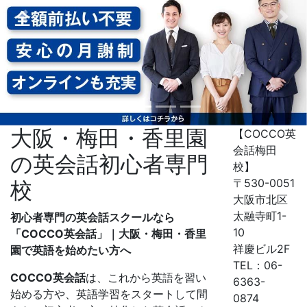
Previous
Nex
大阪・梅田・香里園
【COCCO英
会話梅田
の英会話初心者専門
校】
〒530-0051
校
大阪市北区
太融寺町1-
初心者専門の英会話スクールなら
10
「COCCO英会話」｜大阪・梅田・香里
祥慶ビル2F
園で英語を始めたい方へ
TEL：06-
COCCO
英会話
は、これから英語を習い
6363-
始める方や、英語学習をスタートして間
0874