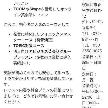
レッスン
寝屋川市香
ZOOM
や
Skype
を活用したオンラ
里本通町11-
イン英会話レッスン
12
ｸﾞﾚｰｽｶﾞｰﾃﾞﾝ
さらに、初心者に人気のコースとして
香里B-1
TEL：072-
発音に特化した
フォニックスマス
831-7711
ターコース（発音矯正）
TEL：050-
TOEIC
対策コース
3558-1075
法人向けの
ビジネス英会話グルー
営業日：火
プレッスン
（多数の企業様に導入
曜日～日曜
実績あり）
日
英語が初めての方でも安心して学べる、
定休日：
丁寧で分かりやすい指導を提供していま
月・祝
す。
営業時間：
レッスン内容や料金プランの詳細につき
平日10:00～
ましては、どうぞお気軽にお問い合わせ
22:00 土、
ください。
日10:00～